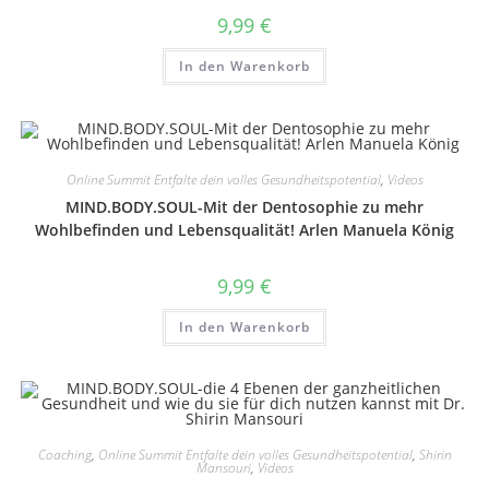
9,99
€
In den Warenkorb
Online Summit Entfalte dein volles Gesundheitspotential
,
Videos
MIND.BODY.SOUL-Mit der Dentosophie zu mehr
Wohlbefinden und Lebensqualität! Arlen Manuela König
9,99
€
In den Warenkorb
Coaching
,
Online Summit Entfalte dein volles Gesundheitspotential
,
Shirin
Mansouri
,
Videos