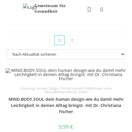
Gemeinsam für
Gesundheit
Coaching
,
Human Design
,
Online Summit Entfalte dein volles
Gesundheitspotential
,
Videos
MIND.BODY.SOUL-dein human design-wie du damit mehr
Leichtigkeit in deinen Alltag bringst- mit Dr. Christiana
Fischer
9,99
€