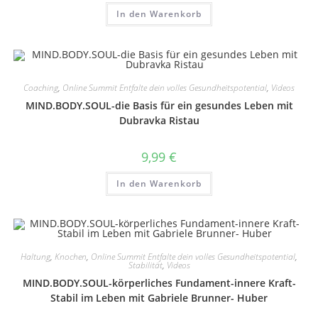
In den Warenkorb
Coaching
,
Online Summit Entfalte dein volles Gesundheitspotential
,
Videos
MIND.BODY.SOUL-die Basis für ein gesundes Leben mit
Dubravka Ristau
9,99
€
In den Warenkorb
Haltung
,
Knochen
,
Online Summit Entfalte dein volles Gesundheitspotential
,
Stabilität
,
Videos
MIND.BODY.SOUL-körperliches Fundament-innere Kraft-
Stabil im Leben mit Gabriele Brunner- Huber