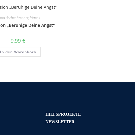
nia Aschenbrenner
,
Videos
ion „Beruhige Deine Angst“
9,99
€
In den Warenkorb
HILFSPROJEKTE
NEWSLETTER