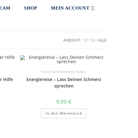
TEAM
SHOP
MEIN ACCOUNT
ANSICHT:
12
24
ALLE
Fania Aschenbrenner
,
Videos
r Hilfe
Energiereise – Lass Deinen Schmerz
sprechen
9,99
€
In den Warenkorb