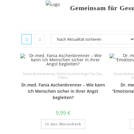
Gemeinsam für Gesu
Fania Aschenbrenner
,
Online Summit Angst.Frei.Sein
,
Fania Aschen
Videos
G
Dr.med. Fania Aschenbrenner – Wie kann
Dr. me
ich Menschen sicher in ihrer Angst
“Emotional
begleiten?
9,99
€
In den Warenkorb