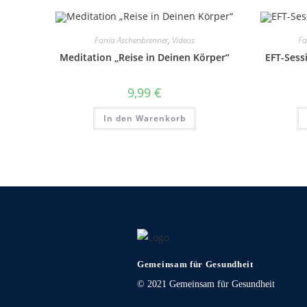
Fania Aschenbrenner
,
Videos
Fa
Meditation „Reise in Deinen Körper“
EFT-Sess
9,99
€
In den Warenkorb
Gemeinsam für Gesundheit
© 2021 Gemeinsam für Gesundheit