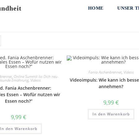
ndheit
HOME
UNSER 
Fania Aschenbrenner
,
Videos
brenner
,
Online Summit Iss Dich neu-
Videoimpuls: Wie kann ich besse
esunde Ernährung
,
Videos
annehmen?
d. Fania Aschenbrenner:
es Essen – Wofür nutzen wir
Essen noch?”
9,99
€
In den Warenkorb
9,99
€
In den Warenkorb